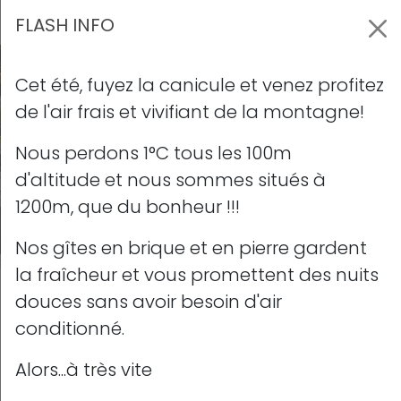
Panneau de gestion des cookies
FLASH INFO
BIENVENUE
Cet été, fuyez la canicule et venez profitez
de l'air frais et vivifiant de la montagne!
Accueil
Previous
Nex
Nous perdons 1°C tous les 100m
Avis clients
d'altitude et nous sommes situés à
Contact
1200m, que du bonheur !!!
Actualités
Nos gîtes en brique et en pierre gardent
HÉBERGEMENTS
la fraîcheur et vous promettent des nuits
douces sans avoir besoin d'air
Grand gîte
conditionné.
Gîtes
Chalets
Alors...à très vite