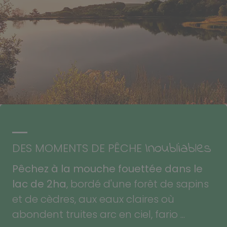
Inoubliables
DES MOMENTS DE PÊCHE
Pêchez à la mouche fouettée dans le
lac de 2ha
, bordé d'une forêt de sapins
et de cèdres, aux eaux claires où
abondent truites arc en ciel, fario ...