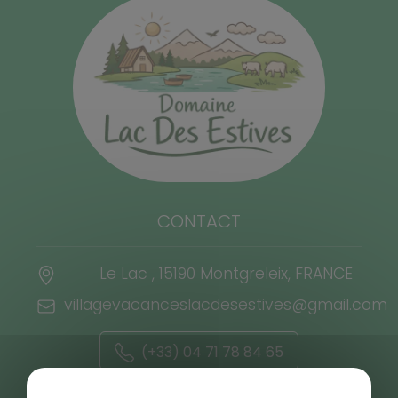
CONTACT
Le Lac , 15190 Montgreleix, FRANCE
villagevacanceslacdesestives@gmail.com
(+33) 04 71 78 84 65